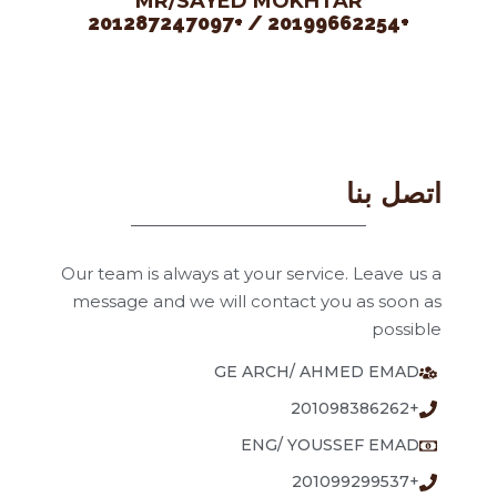
MR/SAYED MOKHTAR
+20199662254 / +201287247097
اتصل بنا​
Our team is always at your service. Leave us a
message and we will contact you as soon as
possible
GE ARCH/ AHMED EMAD
+201098386262
ENG/ YOUSSEF EMAD
+201099299537