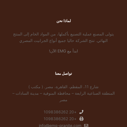
لماذا نحن
يتولى المصنع عملية التصنيع بأكملها، من المواد الخام إلى المنتج
النهائي. تنتج الشركة حاليا جميع أنواع الجرانيت المصري
ابدأ مع EMG الآن!
تواصل معنا
شارع 11، المقطم، القاهرة، مصر. ( مكتب )
المنطقة الصناعية الرابعة – محافظة المنوفية – مدينة السادات –
مصر
+20 1098386262
+20 1098386262
info@emg-granite.com